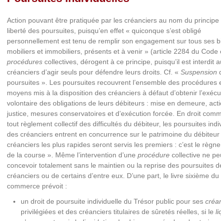
Action pouvant être pratiquée par les créanciers au nom du principe 
liberté des poursuites, puisqu’en effet « quiconque s’est obligé
personnellement est tenu de remplir son engagement sur tous ses b
mobiliers et immobiliers, présents et à venir » (article 2284 du Code c
procédures
collectives, dérogent à ce principe, puisqu’il est interdit 
créanciers d’agir seuls pour défendre leurs droits. Cf. «
Suspension
poursuites ». Les poursuites recouvrent l’ensemble des procédures 
moyens mis à la disposition des créanciers à défaut d’obtenir l’exécu
volontaire des obligations de leurs débiteurs : mise en demeure, act
justice, mesures conservatoires et d’exécution forcée. En droit com
tout règlement collectif des difficultés du débiteur, les poursuites indi
des créanciers entrent en concurrence sur le patrimoine du débiteur 
créanciers les plus rapides seront servis les premiers : c’est le règne
de la course ». Même l’intervention d’une
procédure
collective ne pe
concevoir totalement sans le maintien ou la reprise des poursuites d
créanciers ou de certains d’entre eux. D’une part, le livre sixième d
commerce prévoit :
un droit de poursuite individuelle du Trésor public pour ses
créa
privilégiées et des créanciers titulaires de sûretés réelles, si le
l