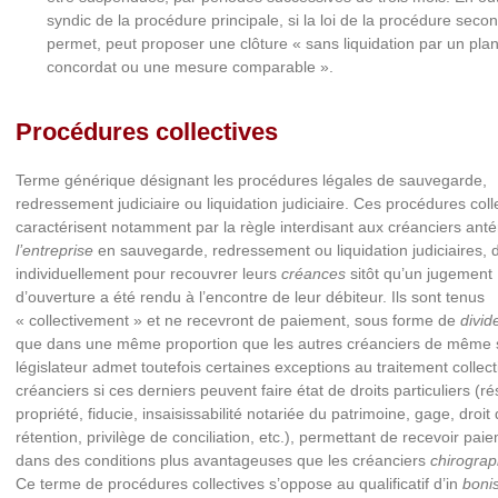
syndic de la procédure principale, si la loi de la procédure secon
permet, peut proposer une clôture « sans liquidation par un plan
concordat ou une mesure comparable ».
Procédures collectives
Terme générique désignant les procédures légales de sauvegarde,
redressement judiciaire ou liquidation judiciaire. Ces procédures coll
caractérisent notamment par la règle interdisant aux créanciers anté
l’entreprise
en sauvegarde, redressement ou liquidation judiciaires, d
individuellement pour recouvrer leurs
créances
sitôt qu’un jugement
d’ouverture a été rendu à l’encontre de leur débiteur. Ils sont tenus
« collectivement » et ne recevront de paiement, sous forme de
divid
que dans une même proportion que les autres créanciers de même s
législateur admet toutefois certaines exceptions au traitement collect
créanciers si ces derniers peuvent faire état de droits particuliers (r
propriété, fiducie, insaisissabilité notariée du patrimoine, gage, droit
rétention, privilège de conciliation, etc.), permettant de recevoir pai
dans des conditions plus avantageuses que les créanciers
chirograp
Ce terme de procédures collectives s’oppose au qualificatif d’in
boni