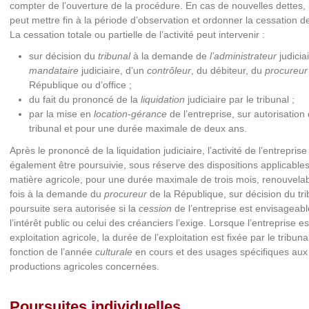
compter de l’ouverture de la procédure. En cas de nouvelles dettes, l
peut mettre fin à la période d’observation et ordonner la cessation de 
La cessation totale ou partielle de l’activité peut intervenir :
sur décision du
tribunal
à la demande de
l’administrateur
judicia
mandataire
judiciaire, d’un
contrôleur
, du débiteur, du
procureur
République ou d’office ;
du fait du prononcé de la
liquidation
judiciaire par le tribunal ;
par la mise en
location-gérance
de l’entreprise, sur autorisation
tribunal et pour une durée maximale de deux ans.
Après le prononcé de la liquidation judiciaire, l’activité de l’entreprise
également être poursuivie, sous réserve des dispositions applicable
matière agricole, pour une durée maximale de trois mois, renouvela
fois à la demande du
procureur
de la République, sur décision du tri
poursuite sera autorisée si la
cession
de l’entreprise est envisageabl
l’intérêt public ou celui des créanciers l’exige. Lorsque l’entreprise e
exploitation agricole, la durée de l’exploitation est fixée par le tribuna
fonction de l’année
culturale
en cours et des usages spécifiques aux
productions agricoles concernées.
Poursuites individuelles