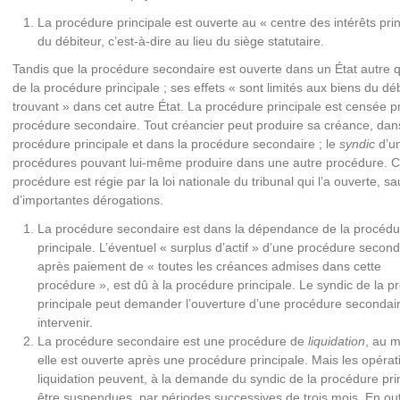
La procédure principale est ouverte au « centre des intérêts pri
du débiteur, c’est-à-dire au lieu du siège statutaire.
Tandis que la procédure secondaire est ouverte dans un État autre q
de la procédure principale ; ses effets « sont limités aux biens du dé
trouvant » dans cet autre État. La procédure principale est censée p
procédure secondaire. Tout créancier peut produire sa créance, dan
procédure principale et dans la procédure secondaire ; le
syndic
d’u
procédures pouvant lui-même produire dans une autre procédure. 
procédure est régie par la loi nationale du tribunal qui l’a ouverte, sa
d’importantes dérogations.
La procédure secondaire est dans la dépendance de la procédu
principale. L’éventuel « surplus d’actif » d’une procédure second
après paiement de « toutes les créances admises dans cette
procédure », est dû à la procédure principale. Le syndic de la 
principale peut demander l’ouverture d’une procédure secondair
intervenir.
La procédure secondaire est une procédure de
liquidation
, au m
elle est ouverte après une procédure principale. Mais les opérat
liquidation peuvent, à la demande du syndic de la procédure pri
être suspendues, par périodes successives de trois mois. En out