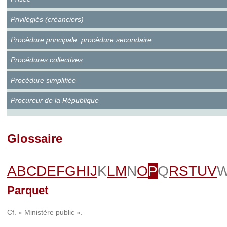
Privilégiés (créanciers)
Procédure principale, procédure secondaire
Procédures collectives
Procédure simplifiée
Procureur de la République
Glossaire
A
B
C
D
E
F
G
H
I
J
K
L
M
N
O
P
Q
R
S
T
U
V
Parquet
Cf. « Ministère public ».