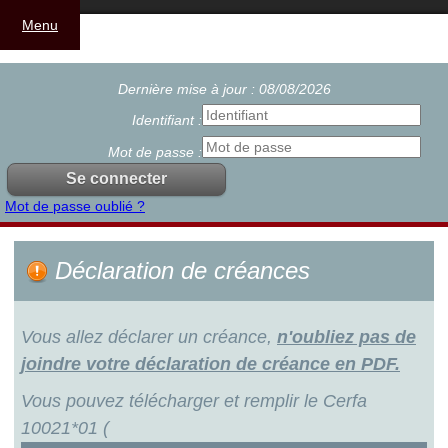
Menu
Dernière mise à jour : 08/08/2026
Identifiant :
Mot de passe :
Mot de passe oublié ?
Déclaration de créances
Vous allez déclarer un créance,
n'oubliez pas de
joindre votre déclaration de créance en PDF.
Vous pouvez télécharger et remplir le Cerfa
10021*01 (