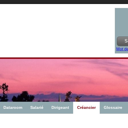
Mot de
Dataroom
Salarié
Dirigeant
Créancier
Glossaire