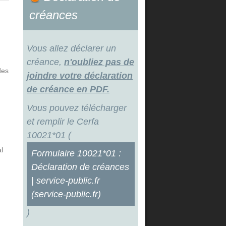
créances
Vous allez déclarer un
créance,
n'oubliez pas de
des
joindre votre déclaration
de créance en PDF.
Vous pouvez télécharger
et remplir le Cerfa
10021*01 (
l
Formulaire 10021*01 :
Déclaration de créances
| service-public.fr
(service-public.fr)
)