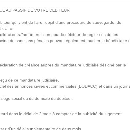
E AU PASSIF DE VOTRE DEBITEUR
iteur qui vient de faire l’objet d’une procédure de sauvegarde, de
iciaire.
lle-ci entraîne l’interdiction pour le débiteur de régler ses dettes
peine de sanctions pénales pouvant également toucher le bénéficiaire 
 déclaration de créance auprès du mandataire judiciaire désigné par le
 reçu de ce mandataire judiciaire,
fficiel des annonces civiles et commerciales (BODACC) et dans un journa
 siège social ou du domicile du débiteur.
 tard dans le délai de 2 mois à compter de la publicité du jugement
posez d’un délai supplémentaire de deux mois.