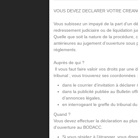
VOUS DEVEZ DECLARER VOTRE CREANC
Vous subissez un impayé de la part d’un déb
redressement judiciaire ou de liquidation jud
Quelle que soit la nature de la procédure, ce
antérieures au jugement d’ouverture sous 
règlements.
Auprès de qui ?
Il vous faut faire valoir vos droits par une
tribunal ; vous trouverez ses coordonnées :
dans le courrier d’invitation à déclarer
dans la publicité publiée au Bulletin o
d’annonces légales,
en interrogeant le greffe du tribunal du
Quand ?
Vous devez effectuer la déclaration au plus
d’ouverture au BODACC.
Si vous résidez à l’étranger, vous dis