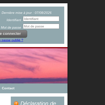
Dernière mise à jour : 07/08/2026
Identifiant :
Mot de passe :
 passe oublié ?
Contact
Déclaration de