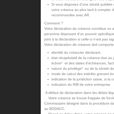
Si vous disposez d’une sûreté publiée o
votre créance au plus tard à compter de
recommandée avec AR.
Comment ?
Votre déclaration de créance constitue un a
personne disposant d’un pouvoir spécifique d
joint à la déclaration si celle-ci n’est pas s
Votre déclaration de créance doit comporter
identité du créancier déclarant,
état récapitulatif de la créance due a
échoir¹ et des dates d’échéances, factur
nature du privilège² ou de la sûreté dont
mode de calcul des intérêts grevant é
indication de la juridiction saisie, si la c
indication du RIB de votre entreprise.
A défaut de déclaration dans les délais lég
Votre créance se trouve frappée de forclus
Commissaire désigné dans la procédure dan
au BODACC.
Passé ce délai ultime, votre créance ne pe