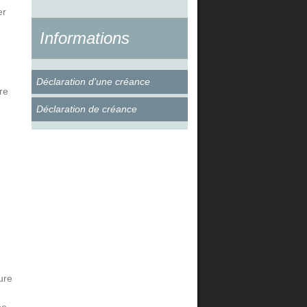
er
Informations
Déclaration d'une créance
re
Déclaration de créance
ure
ne