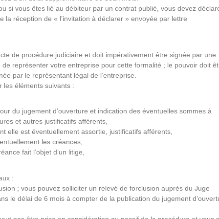
u si vous êtes lié au débiteur par un contrat publié, vous devez déclar
 la réception de « l’invitation à déclarer » envoyée par lettre
cte de procédure judiciaire et doit impérativement être signée par une
e représenter votre entreprise pour cette formalité ; le pouvoir doit êt
ignée par le représentant légal de l’entreprise.
 les éléments suivants :
u jour du jugement d’ouverture et indication des éventuelles sommes à
es et autres justificatifs afférents,
 elle est éventuellement assortie, justificatifs afférents,
ventuellement les créances,
réance fait l’objet d’un litige,
aux :
ion ; vous pouvez solliciter un relevé de forclusion auprès du Juge
s le délai de 6 mois à compter de la publication du jugement d’ouvert
ut pas être prise en considération au passif de la procédure et vous 