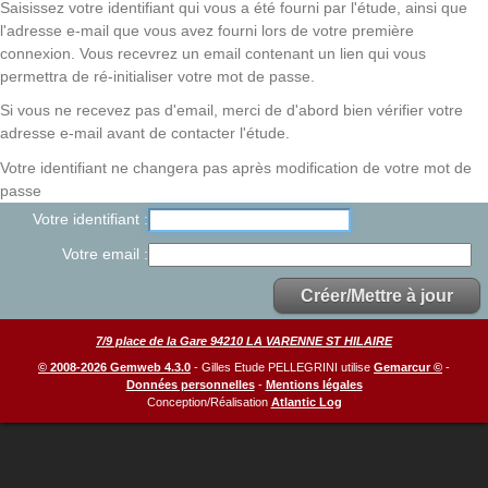
Saisissez votre identifiant qui vous a été fourni par l'étude, ainsi que
l'adresse e-mail que vous avez fourni lors de votre première
connexion. Vous recevrez un email contenant un lien qui vous
permettra de ré-initialiser votre mot de passe.
Si vous ne recevez pas d'email, merci de d'abord bien vérifier votre
adresse e-mail avant de contacter l'étude.
Votre identifiant ne changera pas après modification de votre mot de
passe
Votre identifiant
Votre email
7/9 place de la Gare 94210 LA VARENNE ST HILAIRE
© 2008-2026 Gemweb 4.3.0
- Gilles Etude PELLEGRINI utilise
Gemarcur ©
-
Données personnelles
-
Mentions légales
Conception/Réalisation
Atlantic Log