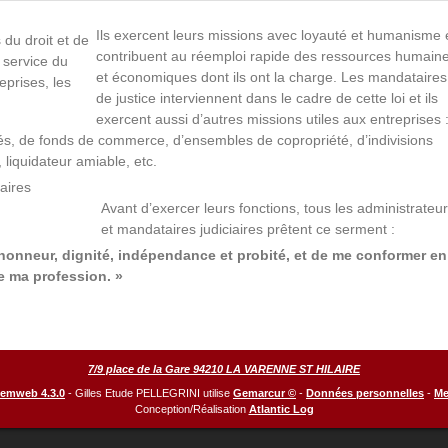
Ils exercent leurs missions avec loyauté et humanisme 
 du droit et de
contribuent au réemploi rapide des ressources humain
 service du
et économiques dont ils ont la charge. Les mandataires
eprises, les
de justice interviennent dans le cadre de cette loi et ils
exercent aussi d’autres missions utiles aux entreprises 
tés, de fonds de commerce, d’ensembles de copropriété, d’indivisions
liquidateur amiable, etc.
aires
Avant d’exercer leurs fonctions, tous les administrateu
et mandataires judiciaires prêtent ce serment :
 honneur, dignité, indépendance et probité, et de me conformer en
e ma profession. »
7/9 place de la Gare 94210 LA VARENNE ST HILAIRE
Gemweb 4.3.0
- Gilles Etude PELLEGRINI utilise
Gemarcur ©
-
Données personnelles
-
Me
Conception/Réalisation
Atlantic Log