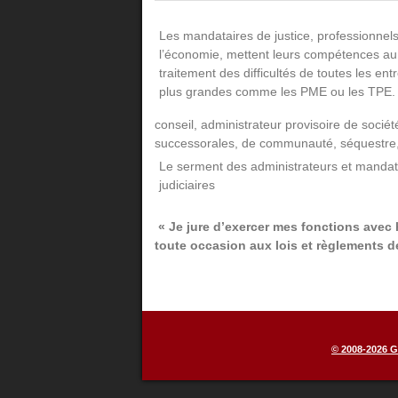
Les mandataires de justice, professionnels
l’économie, mettent leurs compétences au
traitement des difficultés de toutes les entr
plus grandes comme les PME ou les TPE.
conseil, administrateur provisoire de socié
successorales, de communauté, séquestre, 
Le serment des administrateurs et mandat
judiciaires
« Je jure d’exercer mes fonctions avec
toute occasion aux lois et règlements d
© 2008-2026 