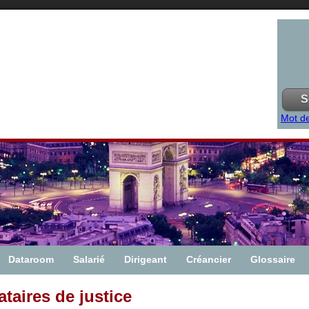
Mot de
Dataroom
Salarié
Dirigeant
Créancier
Glossaire
taires de justice