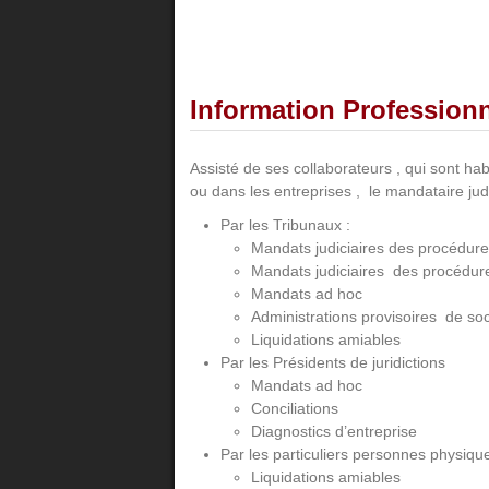
Information Profession
Assisté de ses collaborateurs , qui sont hab
ou dans les entreprises , le mandataire judi
Par les Tribunaux :
Mandats judiciaires des procédur
Mandats judiciaires des procédur
Mandats ad hoc
Administrations provisoires de soc
Liquidations amiables
Par les Présidents de juridictions
Mandats ad hoc
Conciliations
Diagnostics d’entreprise
Par les particuliers personnes physiq
Liquidations amiables