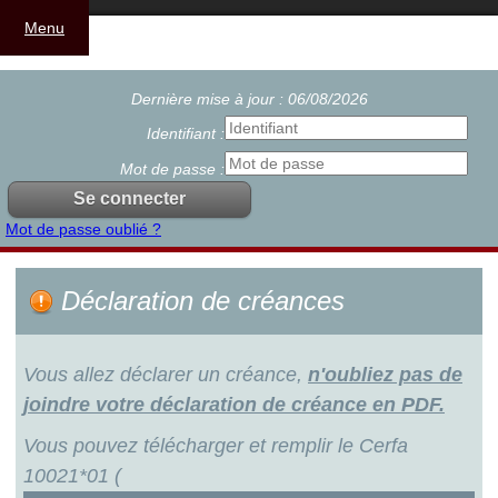
Menu
Dernière mise à jour : 06/08/2026
Identifiant :
Mot de passe :
Mot de passe oublié ?
Déclaration de créances
Vous allez déclarer un créance,
n'oubliez pas de
joindre votre déclaration de créance en PDF.
Vous pouvez télécharger et remplir le Cerfa
10021*01 (