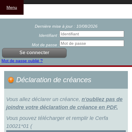
Menu
Dernière mise à jour : 10/08/2026
Identifiant :
Mot de passe :
Mot de passe oublié ?
Déclaration de créances
Vous allez déclarer un créance,
n'oubliez pas de
joindre votre déclaration de créance en PDF.
Vous pouvez télécharger et remplir le Cerfa
10021*01 (