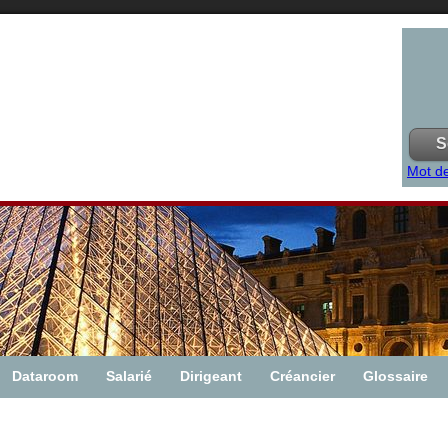
Mot de
Dataroom
Salarié
Dirigeant
Créancier
Glossaire